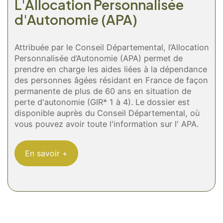
L'Allocation Personnalisée
d'Autonomie (APA)
Attribuée par le Conseil Départemental, l’Allocation
Personnalisée d’Autonomie (APA) permet de
prendre en charge les aides liées à la dépendance
des personnes âgées résidant en France de façon
permanente de plus de 60 ans en situation de
perte d'autonomie (GIR* 1 à 4). Le dossier est
disponible auprès du Conseil Départemental, où
vous pouvez avoir toute l'information sur l' APA.
En savoir +
Les déductions fiscales sur
L'Aide Personnalisée au
impôts
Logement (APL)
Vous pouvez bénéficier, sous conditions, d'une
Les personnes âgées hébergées en maison de