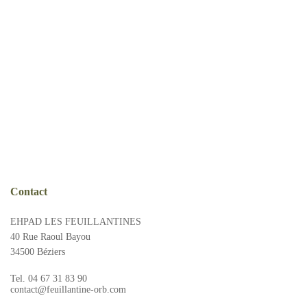
Présentation
Démarche qualité
Les équipes soignantes
Démarche Éco responsable
Activités thérapeutiques
Nos valeurs
Accompagnement spécialisé
Restauration
Nous contacter
Intervenants extérieurs et partenariats
Animations et sorties
Horaires et accès
Les services
La galerie photos
Contact
Démarches d'admission
EHPAD LES FEUILLANTINES
Les aides financières
40 Rue Raoul Bayou
FAQ
34500 Béziers
Tel. 04 67 31 83 90
contact@feuillantine-orb.com