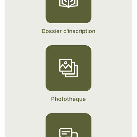
Age du proche concerné
Code postal du proche
concerné
Calculer huit moins quatre
Dossier d'inscription
? (en chiffres)
J’autorise l’utilisation des données
personnelles, conformément à notre
politique de confidentialité
Photothèque
Conformément aux dispositions de l’article L.
223-2 du Code de la Consommation, vous
pouvez vous inscrire sur la liste d’opposition
au démarchage téléphonique « Bloctel »
https://www.bloctel.gouv.fr/